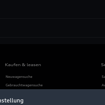
Kaufen & leasen
S
Neuwagensuche
S
Gebrauchtwagensuche
Au
Gebrauchtwagen
G
nstellung
Finanzierung
Au