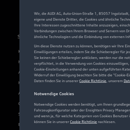
Wir, die AUDI AG, Auto-Union-Straße 1, 85057 Ingolstadt
eigene und Dienste Dritter, die Cookies und ähnliche Tech
Ihre Interessen zugeschnittene Inhalte anzuzeigen, einsc
Verbindungen zwischen Ihrem Browser und Servern von Dri
Support
ähnliche Technologien und die Einbindung von externen In
Um diese Dienste nutzen zu können, benötigen wir Ihre Einw
Kundenservice
Einwilligungen erteilen, indem Sie die Schieberegler für j
Sie keinen der Schieberegler anklicken, werden nur die no
Händlersuche
verpflichtet, in die Verwendung von Cookies einzuwilligen,
Cookie-Einstellungen anhand der unten aufgeführten Kateg
Audi Code
Widerruf der Einwilligung beachten Sie bitte die "Cookie
Daten finden Sie in unserer
Cookie Richtlinie
, unserem
Dat
Häufige Fragen (FAQ)
Audi Online Beratung
Notwendige Cookies
Online-Terminvereinbarung
Notwendige Cookies werden benötigt, um Ihnen grundlegen
Fahrzeugkonfigurator oder der Ensighten Privacy Manager
Servicekontakt
und wenn ja, für welche Kategorien von Cookies Benutzer 
können Sie in unserer
Cookie Richtlinie
nachlesen.
Bordbuch & Bedienungsanleitungen