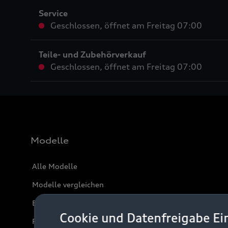
Service
Geschlossen
,
öffnet am
Freitag 07:00
Teile- und Zubehörverkauf
Geschlossen
,
öffnet am
Freitag 07:00
Modelle
Alle Modelle
Modelle vergleichen
Elektromodelle
Cookie und Datenfreigabe Ei
Plug-in-Hybride