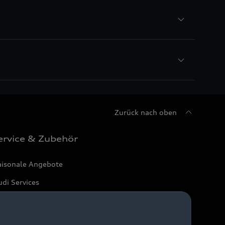
Zurück nach oben
ervice & Zubehör
aisonale Angebote
di Services
arantie
di digital services