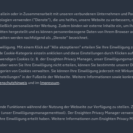
Aktionen & Angebote
m
, allein oder in Zusammenarbeit mit unseren verbundenen Unternehmen und Part
Geschäftskunden
nologien verwenden ("Dienste"), die uns helfen, unsere Website zu verbessern,
hließlich personalisierter Werbung. Zudem binden wir externe Inhalte ein, um I
tten hergestellt und es können personenbezogene Daten von Ihrem Browser an 
Über Audi
halten werden nachfolgend als „Dienste“ bezeichnet.
illigung. Mit einem Klick auf "Alle akzeptieren" erteilen Sie Ihre Einwilligung
Unternehmen
ede Cookie-Kategorie einzeln anklicken und diese Einstellungen durch Klicken au
twendigen Cookies (z. B. der Ensighten Privacy Manager, unser Einwilligungsma
Karriere
 aber wenn Sie Ihre Einwilligung nicht erteilen, können Sie bestimmte unserer 
orien von Cookies verwalten. Sie können Ihre Einwilligung jederzeit mit Wirku
Investor Relations
-Einstellungen" in der Fußzeile der Webseite. Weitere Informationen sowie ko
enschutzhinweis
und im
Impressum
.
Presse & Media Center
Datenschutz
Audi erleben
de Funktionen während der Nutzung der Webseite zur Verfügung zu stellen. Zu
 (unser Einwilligungsmanagementtool). Der Ensighten Privacy Manager verwen
Newsletter
ihre Einwilligung erteilt haben. Weitere Informationen zum Ensighten Privacy 